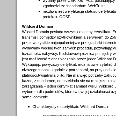
wydany przez CERTUM PCC posiadający ak
zgodności ze standardami WebTrust,
możliwa jest weryfikacja statusu certyfika
protokołu OCSP.
Wildcard Domain
Wilcard Domain posiada wszystkie cechy certyfikatu E
transmisji pomiędzy użytkownikiem a serwerem do 256 
przez wszystkie najpopularniejsze przeglądarki interne
wydawany według tych samych procedur, pozwalającyc
tożsamość nabywcy. Podstawową różnicą pomiędzy ws
jest możliwość z abezpieczenia przez jeden Wildcard
Wykupując powyższy certyfikat, można uwierzytelnić 
niższego stopnia zgodnie z potrzebami, na przykład klien
płatności.twojafirma.pl itd. Nie ma więc potrzeby zakupu
każdej z subdomen, co przekłada się na mniejsze kosz
zarządzania – jeden certyfikat zamiast wielu. Wildcar
wyborem dla podmiotów, które w swojej działalności uż
samej domenie.
Charakterystyka certyfikatu Wildcard Domain