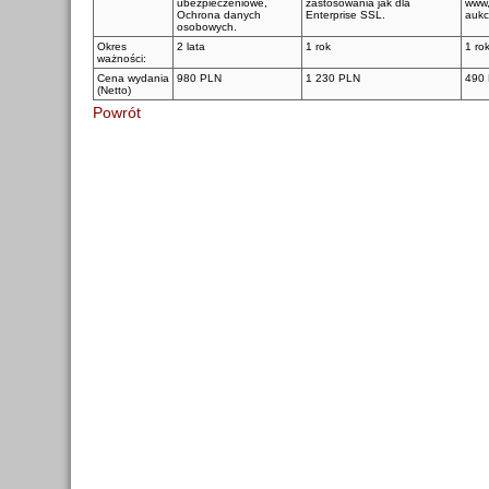
ubezpieczeniowe,
zastosowania jak dla
www,
Ochrona danych
Enterprise SSL.
aukc
osobowych.
Okres
2 lata
1 rok
1 ro
ważności:
Cena wydania
980 PLN
1 230 PLN
490
(Netto)
Powrót