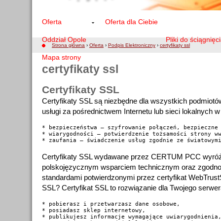
Oferta
Oferta dla Ciebie
Oddział Opole
Pliki do ściągnięc
Strona główna
›
Oferta
›
Podpis Elektroniczny
›
certyfikaty ssl
Mapa strony
certyfikaty ssl
Certyfikaty SSL
Certyfikaty SSL są niezbędne dla wszystkich podmiotó
usługi za pośrednictwem Internetu lub sieci lokalnych w
* bezpieczeństwa – szyfrowanie połączeń, bezpieczne 
* wiarygodności – potwierdzenie tożsamości strony ww
Certyfikaty SSL wydawane przez CERTUM PCC wyróżn
polskojęzycznym wsparciem technicznym oraz zgodn
standardami potwierdzonymi przez certyfikat WebTrust
SSL? Certyfikat SSL to rozwiązanie dla Twojego serwera,
* pobierasz i przetwarzasz dane osobowe,

* posiadasz sklep internetowy,

* publikujesz informacje wymagające uwiarygodnienia,