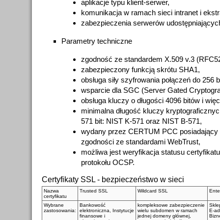
aplikacje typu klient-serwer,
komunikacja w ramach sieci intranet i ekstr
zabezpieczenia serwerów udostępniających
Parametry techniczne
zgodność ze standardem X.509 v.3 (RFC52
zabezpieczony funkcją skrótu SHA1,
obsługa siły szyfrowania połączeń do 256 b
wsparcie dla SGC (Server Gated Cryptogra
obsługa kluczy o długości 4096 bitów i więc
minimalna długość kluczy kryptograficznyc
571 bit: NIST K-571 oraz NIST B-571,
wydany przez CERTUM PCC posiadający ak
zgodności ze standardami WebTrust,
możliwa jest weryfikacja statusu certyfika
protokołu OCSP.
Certyfikaty SSL - bezpieczeństwo w sieci
Nazwa
Trusted SSL
Wildcard SSL
Ente
certyfikatu
Wybrane
Bankowość
kompleksowe zabezpieczenie
Skle
zastosowania:
elektroniczna, Instytucje
wielu subdomen w ramach
E-ad
finansowe i
jednej domeny głównej,
Bizn