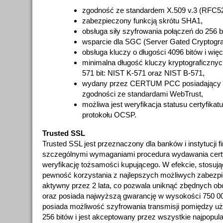
zgodność ze standardem X.509 v.3 (RFC52
zabezpieczony funkcją skrótu SHA1,
obsługa siły szyfrowania połączeń do 256 b
wsparcie dla SGC (Server Gated Cryptogra
obsługa kluczy o długości 4096 bitów i więc
minimalna długość kluczy kryptograficznyc
571 bit: NIST K-571 oraz NIST B-571,
wydany przez CERTUM PCC posiadający ak
zgodności ze standardami WebTrust,
możliwa jest weryfikacja statusu certyfika
protokołu OCSP.
Trusted SSL
Trusted SSL jest przeznaczony dla banków i instytucji
szczególnymi wymaganiami procedura wydawania certy
weryfikację tożsamości kupującego. W efekcie, stosują
pewność korzystania z najlepszych możliwych zabezpi
aktywny przez 2 lata, co pozwala uniknąć zbędnych ob
oraz posiada najwyższą gwarancję w wysokości 750 00
posiada możliwość szyfrowania transmisji pomiędzy u
256 bitów i jest akceptowany przez wszystkie najpopula