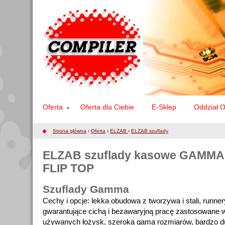
Oferta
Oferta dla Ciebie
E-Sklep
Oddział 
Strona główna
›
Oferta
›
ELZAB
›
ELZAB szuflady
ELZAB szuflady kasowe GAMMA, 
FLIP TOP
Szuflady Gamma
Cechy i opcje: lekka obudowa z tworzywa i stali, runn
gwarantujące cichą i bezawaryjną pracę zastosowane w
używanych łożysk, szeroka gama rozmiarów, bardzo