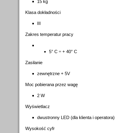
15 kg
Klasa dokładności
III
Zakres temperatur pracy
5° C ÷ + 40° C
Zasilanie
zewnętrzne + 5V
Moc pobierana przez wagę
2 W
Wyświetlacz
dwustronny LED (dla klienta i operatora)
Wysokość cyfr