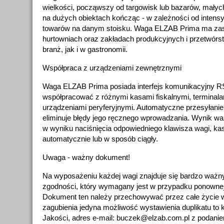
wielkości, począwszy od targowisk lub bazarów, małych
na dużych obiektach kończąc - w zależności od inten
towarów na danym stoisku. Waga ELZAB Prima ma za
hurtowniach oraz zakładach produkcyjnych i przetwór
branż, jak i w gastronomii.
Współpraca z urządzeniami zewnętrznymi
Waga ELZAB Prima posiada interfejs komunikacyjny 
współpracować z różnymi kasami fiskalnymi, terminal
urządzeniami peryferyjnymi. Automatyczne przesyłani
eliminuje błędy jego ręcznego wprowadzania. Wynik w
w wyniku naciśnięcia odpowiedniego klawisza wagi, kas
automatycznie lub w sposób ciągły.
Uwaga - ważny dokument!
Na wyposażeniu każdej wagi znajduje się bardzo ważn
zgodności, który wymagany jest w przypadku ponownej l
Dokument ten należy przechowywać przez całe życie 
zagubienia jedyna możliwość wystawienia duplikatu to k
Jakości, adres e-mail: buczek@elzab.com.pl z podani