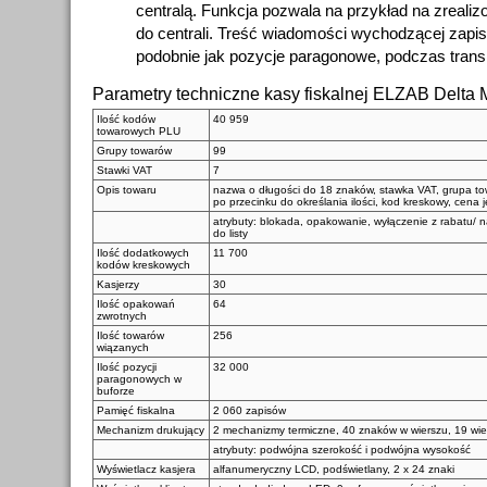
centralą. Funkcja pozwala na przykład na zreali
do centrali. Treść wiadomości wychodzącej zapis
podobnie jak pozycje paragonowe, podczas transmi
Parametry techniczne kasy fiskalnej ELZAB Delt
Ilość kodów
40 959
towarowych PLU
Grupy towarów
99
Stawki VAT
7
Opis towaru
nazwa o długości do 18 znaków, stawka VAT, grupa tow
po przecinku do określania ilości, kod kreskowy, cena
atrybuty: blokada, opakowanie, wyłączenie z rabatu/ 
do listy
Ilość dodatkowych
11 700
kodów kreskowych
Kasjerzy
30
Ilość opakowań
64
zwrotnych
Ilość towarów
256
wiązanych
Ilość pozycji
32 000
paragonowych w
buforze
Pamięć fiskalna
2 060 zapisów
Mechanizm drukujący
2 mechanizmy termiczne, 40 znaków w wierszu, 19 wier
atrybuty: podwójna szerokość i podwójna wysokość
Wyświetlacz kasjera
alfanumeryczny LCD, podświetlany, 2 x 24 znaki