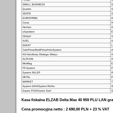
SMALL BUSINESS
S
Quattro
S
SENTE
S
EUROFIRMA
H
Corax
H
Hermes
H
eXpedient
E
ObSp®
V
AXEL
A
DUKAT
L
CafeFirma/MultiFirma/InforSystem
d
AS-Handlowy Obsługa Sklepu
A
ALFA EM
A
MiniMag
E
FS-System
F
System SKLEP
I
DETAL
P
MARKET
T
System GAH/System ReHot
G
Gastro POS/Gastro Szef
S
Kasa fiskalna ELZAB Delta Max 40 959 PLU LAN gra
Cena promocyjna netto : 2 690,00 PLN + 23 % VAT