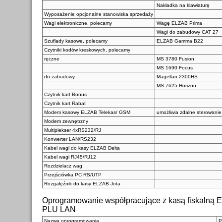
Nakładka na klawiaturę
Wyposażenie opcjonalne stanowiska sprzedaży
Wagi elektroniczne, polecamy
Wagę ELZAB Prima
Wagi do zabudowy CAT 27
Szuflady kasowe, polecamy
ELZAB Gamma B22
Czytniki kodów kreskowych, polecamy
ręczne
MS 3780 Fusion
MS 1690 Focus
do zabudowy
Magellan 2300HS
MS 7625 Horizon
Czytnik kart Bonus
Czytnik kart Rabat
Modem kasowy ELZAB Telekas/ GSM
umożliwia zdalne sterowan
Modem zewnętrzny
Multiplekser 4xRS232/RJ
Konwerter LAN/RS232
Kabel wagi do kasy ELZAB Delta
Kabel wagi RJ45/RJ12
Rozdzielacz wag
Przejściówka PC RS/UTP
Rozgałęźnik do kasy ELZAB Jota
Oprogramowanie współpracujące z kasą fiskalną 
PLU LAN
Nazwa oprogramowania
P