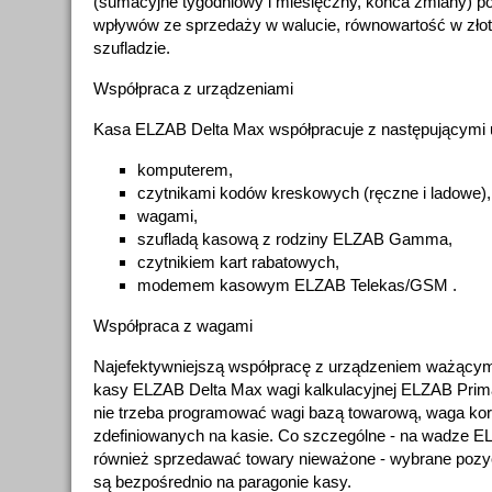
(sumacyjne tygodniowy i miesięczny, końca zmiany) poj
wpływów ze sprzedaży w walucie, równowartość w złoty
szufladzie.
Współpraca z urządzeniami
Kasa ELZAB Delta Max współpracuje z następującymi 
komputerem,
czytnikami kodów kreskowych (ręczne i ladowe),
wagami,
szufladą kasową z rodziny ELZAB Gamma,
czytnikiem kart rabatowych,
modemem kasowym ELZAB Telekas/GSM .
Współpraca z wagami
Najefektywniejszą współpracę z urządzeniem ważącym
kasy ELZAB Delta Max wagi kalkulacyjnej ELZAB Prima
nie trzeba programować wagi bazą towarową, waga ko
zdefiniowanych na kasie. Co szczególne - na wadze 
również sprzedawać towary nieważone - wybrane pozy
są bezpośrednio na paragonie kasy.