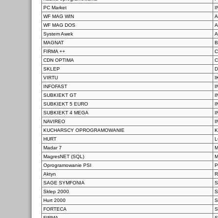
PC Market
I
WF MAG WIN
A
WF MAG DOS
A
System Awek
MAGNAT
B
FIRMA ++
C
CDN OPTIMA
C
SKLEP
VIRTU
I
INFOFAST
I
SUBKIEKT GT
I
SUBKIEKT 5 EURO
I
SUBKIEKT 4 MEGA
I
NAVIREO
I
KUCHARSCY OPROGRAMOWANIE
K
HURT
L
Madar 7
MagresNET (SQL)
Oprogramowanie PSI
P
Aktyn
R
SAGE SYMFONIA
S
Sklep 2000
S
Hurt 2000
S
FORTECA
S
FIRMA
S