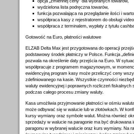
opcja „zmiennej ceny” dla wybranych towarów,
wydzielona lista podręczna towarów,
funkcja pozwalająca na przeglądanie ilości i war
współpraca kasy z rejestratorem do obsługi video
współpraca z terminalem, wypłaty z tytułu cashb
Gotowość na Euro, płatności walutowe
ELZAB Delta Max jest przygotowana do operacji przejśc
podstawowy środek płatniczy w Polsce. Funkcja „defini
pozwala na określenie daty przejścia na Euro. W sytuacj
współpracuje z programem magazynowym, w momencie
ewidencyjną program kasy może przeliczyć ceny wszy
zdefiniowanego na kasie. Wszystkie czynności niezbę
waluty ewidencyjnej i poprawnych rozliczeń fiskalnyc
podczas całego procesu zmiany waluty.
Kasa umożliwia przyjmowanie płatności w ośmiu walut
może odbywać się w walucie lub w złotówkach. W konfi
kursy wymiany oraz symbole walut. Można również okr
sprzedaży w walucie na paragonie ma być drukowana i
paragonu w wybranej walucie oraz kurs wymiany. Na ra