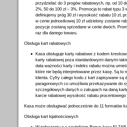
przydzielać do 3 progów rabatowych, np. od 10 do
2%, 50 do 100 zł – 3%. Promocja to rabat typu 3 
definiujemy próg 30 zł i wysokość rabatu 10 zł, p
w cenie jednostkowej 10 zł udzielony zostanie ra
pozycje zostaną sprzedane w cenie dwóch. Pro
raz dla danego towaru.
Obsługa kart rabatowych
Kasa obsługuje karty rabatowe z kodem kresk
karty rabatowej poza standardowymi danymi takimi 
data ważności karty i indeks rabatu można umieś
które nie będą interpretowane przez kasę. Są to n
klienta. Cyfry całego kodu z kart zapisywane są d
paragonowych co umożliwia przekazywanie do s
szczegółowych danych o zakupach na daną kartę
karcie rabatowej wysokość rabatu procentowego 
Kasa może obsługiwać jednocześnie do 11 formatów ka
Obsługa kart lojalnościowych
W połączeniu z » czytnikiem Bonus kasa ELZAB