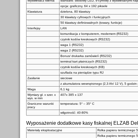
Wyświetlacz klienta
standard: diodowy LED, 9-cyfrowy z wyświetlanymi 
opcja: graficzny, 64 x 192 piksele
Klawiatura
dzielona, 80 klawiszy
30 klawiszy cyfrowych i funkcyjnych
50 klawiszy definiowalnych (towary, funkcje)
Interfejsy
LAN
komunikacja z komputerem, modemem (RS232)
czytnik kodów kreskowych (RS232)
waga 1 (RS232)
waga 2 (RS232)
Bonus/ drukarka zamówień (RS232)
terminal kart płatniczych (RS232)
czytnik kodów kreskowych (KB)
szuflada na pieniądze typu RJ
Zasilanie
sieciowe
z akumulatora wewnętrznego (2,3 Ah/ 12 V), 5 godzin 
Waga
6,1 kg
Wymiary gł. x szer. x
407x 385 x 137
wys. w mm
Graniczne warunki
temperatura: 5° – 35° C
pracy
wilgotność: 40-80%
Wyposażenie dodatkowe kasy fiskalnej ELZAB De
Materiały eksploatacyjne
Rolka papieru termicznego 5
Rolka papieru termicznego 