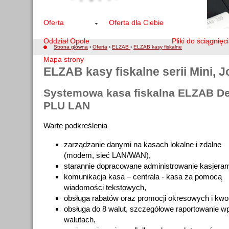
Oferta
Oferta dla Ciebie
Oddział Opole
Pliki do ściągnięc
Strona główna
›
Oferta
›
ELZAB
›
ELZAB kasy fiskalne
Mapa strony
ELZAB kasy fiskalne serii Mini, Jo
Systemowa kasa fiskalna ELZAB De
PLU LAN
Warte podkreślenia
zarządzanie danymi na kasach lokalne i zdalne
(modem, sieć LAN/WAN),
starannie dopracowane administrowanie kasjeram
komunikacja kasa – centrala - kasa za pomocą
wiadomości tekstowych,
obsługa rabatów oraz promocji okresowych i kwot
obsługa do 8 walut, szczegółowe raportowanie 
walutach,