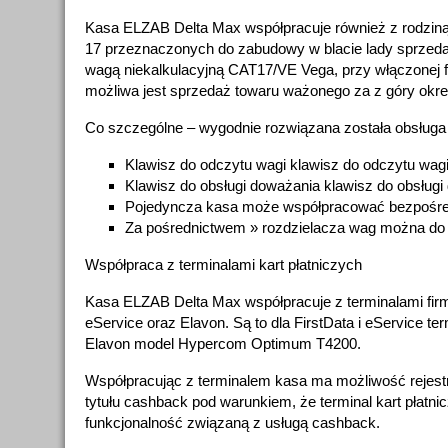
Kasa ELZAB Delta Max współpracuje również z rodzin
17 przeznaczonych do zabudowy w blacie lady sprzeda
wagą niekalkulacyjną CAT17/VE Vega, przy włączonej f
możliwa jest sprzedaż towaru ważonego za z góry okre
Co szczególne – wygodnie rozwiązana została obsługa
Klawisz do odczytu wagi klawisz do odczytu wag
Klawisz do obsługi doważania klawisz do obsług
Pojedyncza kasa może współpracować bezpośre
Za pośrednictwem » rozdzielacza wag można do n
Współpraca z terminalami kart płatniczych
Kasa ELZAB Delta Max współpracuje z terminalami firm
eService oraz Elavon. Są to dla FirstData i eService ter
Elavon model Hypercom Optimum T4200.
Współpracując z terminalem kasa ma możliwość rejestra
tytułu cashback pod warunkiem, że terminal kart płatnic
funkcjonalność związaną z usługą cashback.