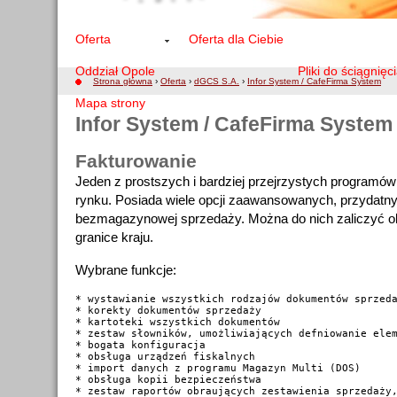
Oferta
Oferta dla Ciebie
Oddział Opole
Pliki do ściągnięc
Strona główna
›
Oferta
›
dGCS S.A.
›
Infor System / CafeFirma System
Mapa strony
Infor System / CafeFirma System
Fakturowanie
Jeden z prostszych i bardziej przejrzystych programów
rynku. Posiada wiele opcji zaawansowanych, przydatny
bezmagazynowej sprzedaży. Można do nich zaliczyć o
granice kraju.
Wybrane funkcje:
* wystawianie wszystkich rodzajów dokumentów sprzeda
* korekty dokumentów sprzedaży

* kartoteki wszystkich dokumentów

* zestaw słowników, umożliwiających defniowanie elem
* bogata konfiguracja

* obsługa urządzeń fiskalnych

* import danych z programu Magazyn Multi (DOS)

* obsługa kopii bezpieczeństwa

* zestaw raportów obraujących zestawienia sprzedaży,