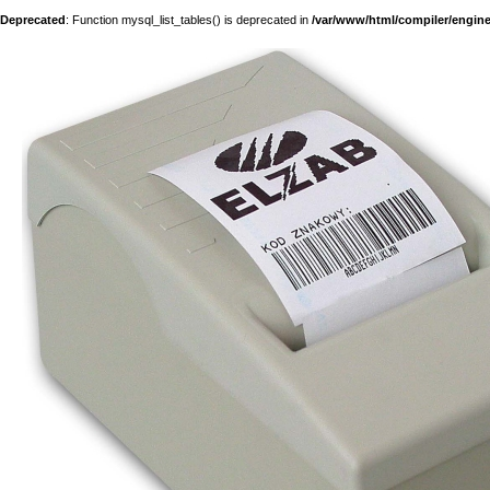
Deprecated
: Function mysql_list_tables() is deprecated in
/var/www/html/compiler/engine